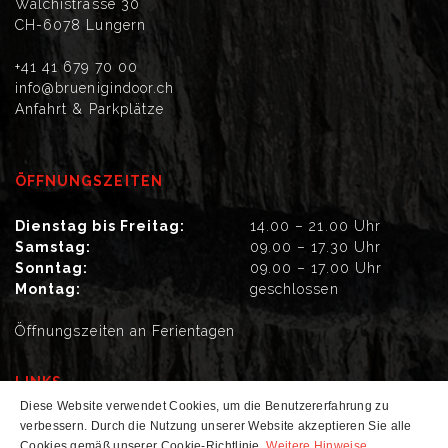
Walchistrasse 30
CH-6078 Lungern
+41 41 679 70 00
info@bruenigindoor.ch
Anfahrt & Parkplätze
ÖFFNUNGSZEITEN
Dienstag bis Freitag:
14.00 – 21.00 Uhr
Samstag:
09.00 – 17.30 Uhr
Sonntag:
09.00 – 17.00 Uhr
Montag:
geschlossen
Öffnungszeiten an Ferientagen
LINKS
Diese Website verwendet Cookies, um die Benutzererfahrung zu
verbessern. Durch die Nutzung unserer Website akzeptieren Sie alle
Newsletter
Impressum
Datenschutz
AGB
Cookies gemäß unserer Cookie-Richtlinie.
Weitere Hinweise