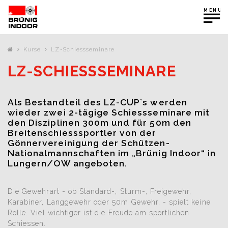
MENU
Kurse
LZ-Schiessseminare
LZ-SCHIESSSEMINARE
Als Bestandteil des LZ-CUP`s werden
wieder zwei 2-tägige Schiessseminare mit
den Disziplinen 300m und für 50m den
Breitenschiesssportler von der
Gönnervereinigung der Schützen-
Nationalmannschaften im „Brünig Indoor“ in
Lungern/OW angeboten.
Die Gewehrart - ob Standard-, Sturm-, Freigewehr,
Karabiner, Langgewehr oder 50m Gewehr, - spielt keine
Rolle. Viel wichtiger ist die Freude am sportlichen
Schiessen.