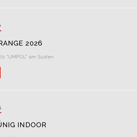
6
RANGE 2026
atz "UMPOL" am Susten
5
ÜNIG INDOOR