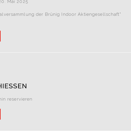
20. Mai 2025
alversammlung der Brünig Indoor Aktiengesellschaft"
5
HIESSEN
rmin reservieren