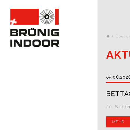
Über u
AKT
05.08.202
BETTA
20. Septe
MEHR