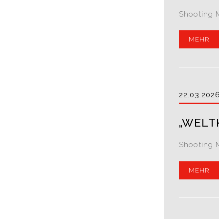
Shooting 
MEHR
22.03.202
„WELT
Shooting 
MEHR