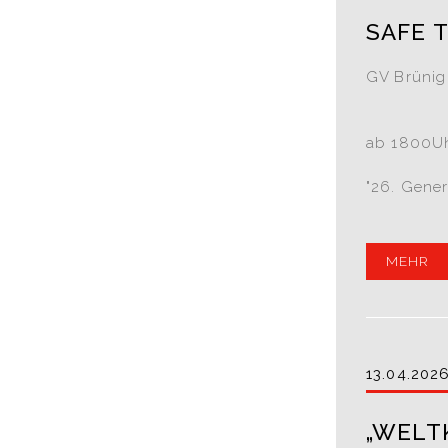
SAFE T
GV Brünig 
ab 1800Uh
"26. Gener
MEHR
13.04.202
„WELT