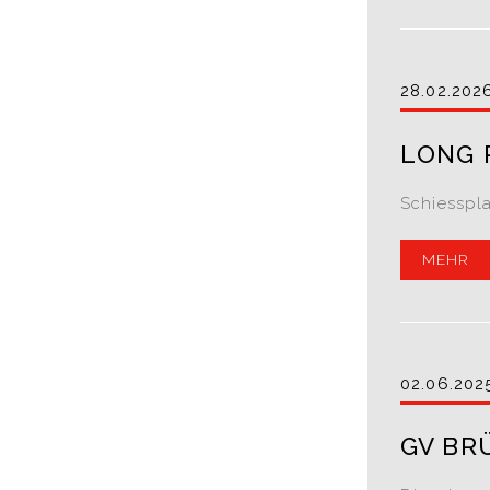
28.02.202
LONG 
Schiesspl
MEHR
02.06.202
GV BR