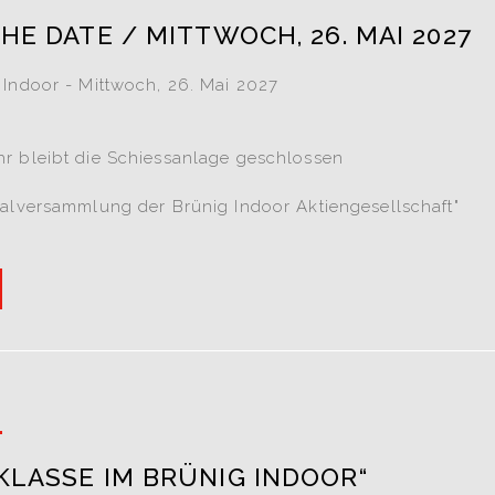
HE DATE / MITTWOCH, 26. MAI 2027
Indoor - Mittwoch, 26. Mai 2027
r bleibt die Schiessanlage geschlossen
alversammlung der Brünig Indoor Aktiengesellschaft"
6
KLASSE IM BRÜNIG INDOOR“