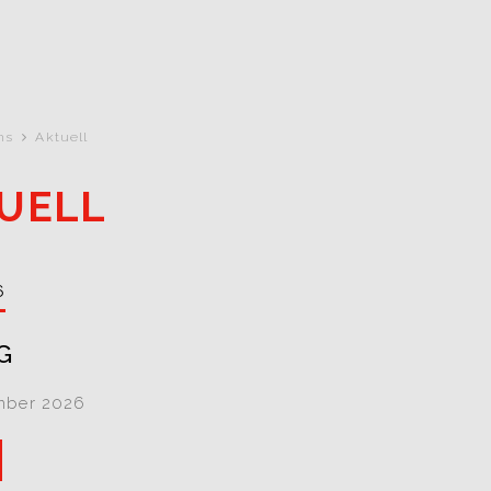
ns
Aktuell
UELL
6
G
mber 2026