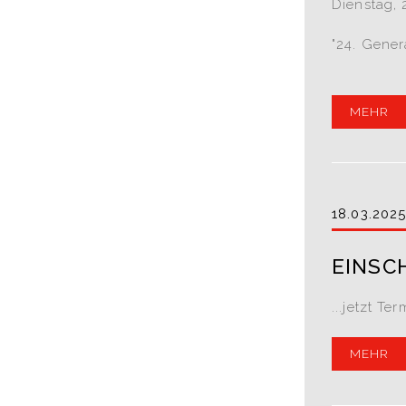
Dienstag, 
"24. Gener
MEHR
18.03.202
EINSC
...jetzt Te
MEHR