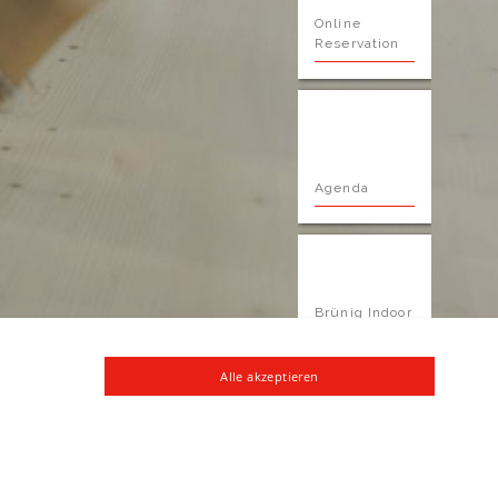
Online
Reservation
Agenda
Brünig Indoor
n Schnupperkurs
Alle Meldungen
Alle Termine
Card
Alle akzeptieren